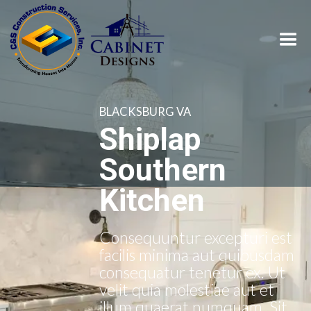
BLACKSBURG VA
Shiplap
Southern
Kitchen
Consequuntur excepturi est
facilis minima aut quibusdam
consequatur tenetur ex. Ut
velit quia molestiae aut et
illum quaerat numquam. Sit