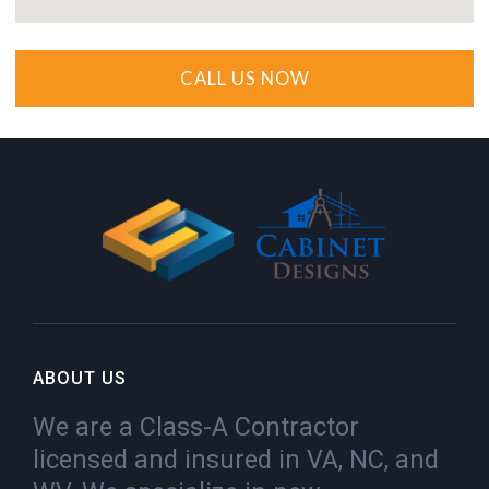
CALL US NOW
ABOUT US
We are a Class-A Contractor
licensed and insured in VA, NC, and