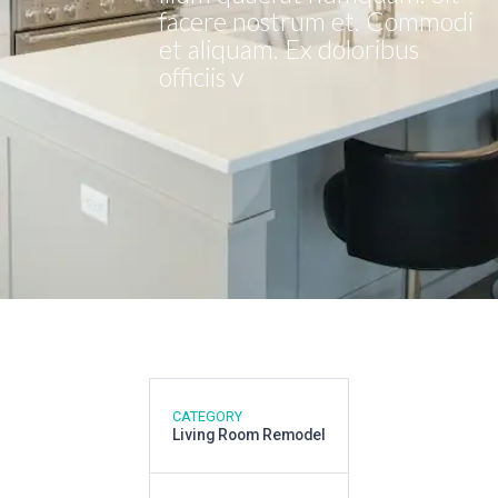
facere nostrum et. Commodi
et aliquam. Ex doloribus
officiis v
CATEGORY
Living Room Remodel